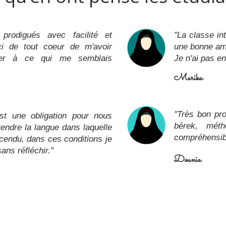
 prodigués avec facilité et
"La classe in
ci de tout coeur de m'avoir
une bonne am
der à ce qui me semblais
Je n'ai pas en
Marika
"
Très bon pro
est une obligation pour nous
bérek, méth
ndre la langue dans laquelle
compréhensib
cendu, dans ces conditions je
ns réfléchir.
"
Dounia