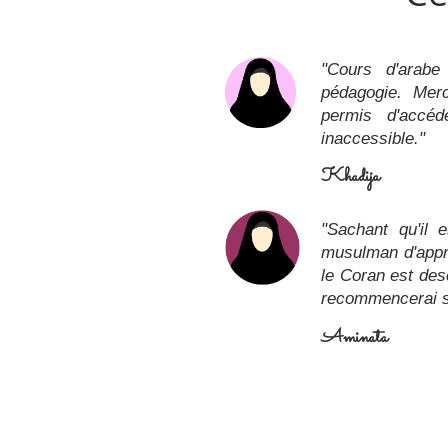
"C
ours d'arabe
pédagogie. Mer
permis d'accé
inaccessible.
"
Khadija
"Sachant qu'il 
musulman d'appre
le Coran est des
recommencerai sa
Aminata